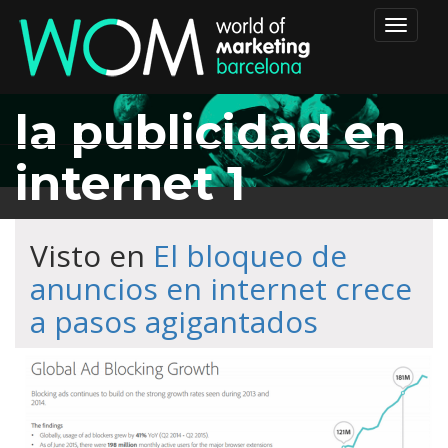
Toggle
navigat
la publicidad en
internet 1
Visto en
El bloqueo de
anuncios en internet crece
a pasos agigantados