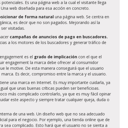
 potenciales. Es una página web a la cual el visitante llega
”. Una web diseñada para esa acción en concreto.
osicionar de forma natural
una página web. Se centra en
gánica, es decir que no son pagados. Mejorando así la
ser visitadas.
hacer
campañas de anuncios de pago en buscadores.
acias a los motores de los buscadores y generar tráfico de
l engagement es el
grado de implicación
con el que el
uir engagement la marca debe ofrecer al consumidor
 que le motive. De esta manera conseguirá que el usuario
a marca. Es decir, compromiso entre la marca y el usuario.
 tiene una marca en Internet. Es muy importante cuidarla, ya
igual que unas buenas críticas pueden ser beneficioas.
poco más complicado controlarlo, ya que es muy fácil opinar
uidar este aspecto y siempre tratar cualquier queja, duda o
n interna de una web. Un diseño web que no sea adecuado
cial para el negocio. Por ejemplo, una tienda online que de
 sea complicado. Esto hará que el usuario no se sienta a