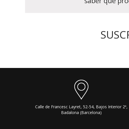
saber qué pro
SUSC
Calle de Francesc Layret, 52-54, Bajos Interior 2ª,
Badalona (Barcelona)