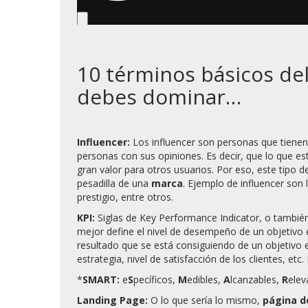
10 términos básicos de
debes dominar…
Influencer:
Los influencer son personas que tienen 
personas con sus opiniones. Es decir, que lo que 
gran valor para otros usuarios. Por eso, este tipo 
pesadilla de una
marca
. Ejemplo de influencer son
prestigio, entre otros.
KPI:
Siglas de Key Performance Indicator, o tambié
mejor define el nivel de desempeño de un objetivo e
resultado que se está consiguiendo de un objetivo 
estrategia, nivel de satisfacción de los clientes, etc
*
SMART:
e
S
pecíficos,
M
edibles,
A
lcanzables,
R
elev
Landing Page:
O lo que sería lo mismo,
página d