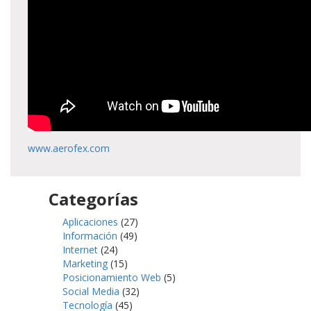
www.aerofex.com
Categorías
Aplicaciones
(27)
Información
(49)
Internet
(24)
Marketing
(15)
Posicionamiento Web
(5)
Social Media
(32)
Tecnología
(45)