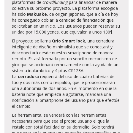
plataformas de
crowdfunding
para financiar de manera
colectiva su próximo proyecto. La plataforma escogida
ha sido
Makuake
, de origen japonés, que a día de hoy
ha conseguido doblar la cantidad de financiación que
solicitaban en un inicio. Los usuarios pueden reservar su
unidad por 15.000 yenes, que equivalen a unos 130$.
El proyecto se llama
Qrio Smart lock
, una cerradura
inteligente de diseño minimalista que se conectará y
desconectará desde nuestro smartphone de manera
remota. Estará formada por un sencillo mecanismo de
giro que se accionará remotamente con la ayuda de un
sistema inalámbrico y 4 pilas CR123A.
La
cerradura
requerirá del uso de cuatro baterías de
litio y dos más como respaldo, que le proporcionarán
una autonomía de dos años. En el momento en que la
batería note que empieza a agotarse, mandará una
notificación al Smartphone del usuario para que efectúe
el cambio.
La herramienta, se venderá con las herramientas
necesarias para que sea el propio usuario el que la
instale con total facilidad en su domicilio. Solo tendrá
que pegar en la puerta una pequeña chapa metálica que